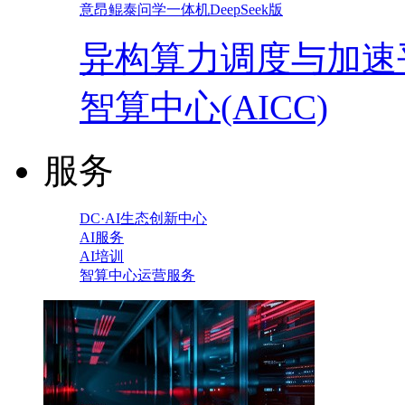
意昂鲲泰问学一体机DeepSeek版
异构算力调度与加速
智算中心(AICC)
服务
DC·AI生态创新中心
AI服务
AI培训
智算中心运营服务